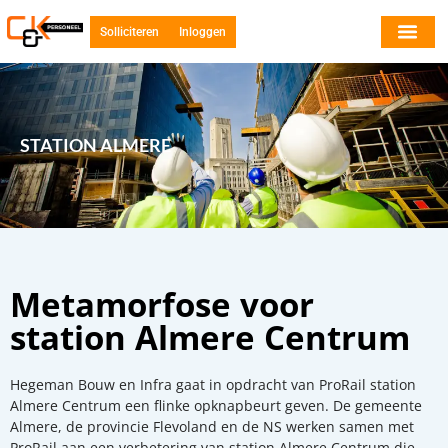
Solliciteren
Inloggen
STATION ALMERE
Metamorfose voor
station Almere Centrum
Hegeman Bouw en Infra gaat in opdracht van ProRail station
Almere Centrum een flinke opknapbeurt geven. De gemeente
Almere, de provincie Flevoland en de NS werken samen met
ProRail aan een verbetering van station Almere Centrum die